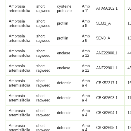
Ambrosia
short
cysteine
Amb
AHA56102.1
3
artemisiifolia
ragweed
protease
a 11
Ambrosia
short
Amb
profilin
5EM1_A
1
artemisiifolia
ragweed
a 8
Ambrosia
short
Amb
profilin
5EV0_A
1
artemisiifolia
ragweed
a 8
Ambrosia
short
Amb
enolase
ANZ22900.1
4
artemisiifolia
ragweed
a 12
Ambrosia
short
Amb
enolase
ANZ22901.1
4
artemisiifolia
ragweed
a 12
Ambrosia
short
Amb
defensin
CBK52317.1
1
artemisiifolia
ragweed
a 4
Ambrosia
short
Amb
defensin
CBK62693.1
1
artemisiifolia
ragweed
a 4
Ambrosia
short
Amb
defensin
CBK62694.1
1
artemisiifolia
ragweed
a 4
Ambrosia
short
Amb
defensin
CBK62695.1
1
artemisiifolia
ragweed
a 4