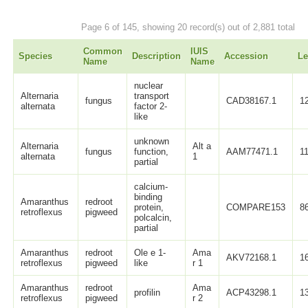
Page 6 of 145, showing 20 record(s) out of 2,881 total
Common
IUIS
Species
Description
Accession
Le
Name
Name
nuclear
Alternaria
transport
fungus
CAD38167.1
1
alternata
factor 2-
like
unknown
Alternaria
Alt a
fungus
function,
AAM77471.1
1
alternata
1
partial
calcium-
binding
Amaranthus
redroot
protein,
COMPARE153
8
retroflexus
pigweed
polcalcin,
partial
Amaranthus
redroot
Ole e 1-
Ama
AKV72168.1
1
retroflexus
pigweed
like
r 1
Amaranthus
redroot
Ama
profilin
ACP43298.1
1
retroflexus
pigweed
r 2