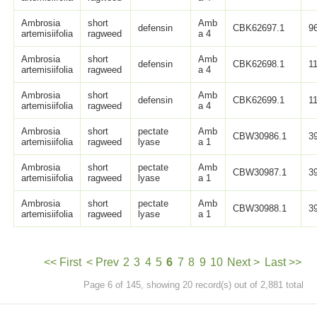
Ambrosia
short
Amb
defensin
CBK62697.1
9
artemisiifolia
ragweed
a 4
Ambrosia
short
Amb
defensin
CBK62698.1
1
artemisiifolia
ragweed
a 4
Ambrosia
short
Amb
defensin
CBK62699.1
1
artemisiifolia
ragweed
a 4
Ambrosia
short
pectate
Amb
CBW30986.1
3
artemisiifolia
ragweed
lyase
a 1
Ambrosia
short
pectate
Amb
CBW30987.1
3
artemisiifolia
ragweed
lyase
a 1
Ambrosia
short
pectate
Amb
CBW30988.1
3
artemisiifolia
ragweed
lyase
a 1
<< First
< Prev
2
3
4
5
6
7
8
9
10
Next >
Last >>
Page 6 of 145, showing 20 record(s) out of 2,881 total